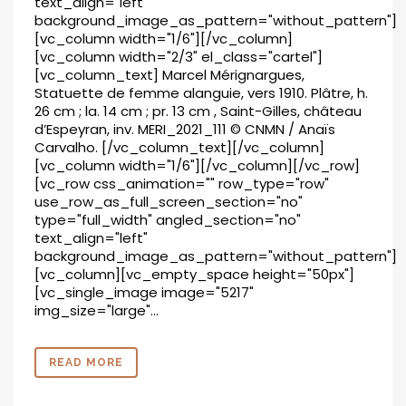
text_align="left"
background_image_as_pattern="without_pattern"]
[vc_column width="1/6"][/vc_column]
[vc_column width="2/3" el_class="cartel"]
[vc_column_text] Marcel Mérignargues,
Statuette de femme alanguie, vers 1910. Plâtre, h.
26 cm ; la. 14 cm ; pr. 13 cm , Saint-Gilles, château
d’Espeyran, inv. MERI_2021_111 © CNMN / Anaïs
Carvalho. [/vc_column_text][/vc_column]
[vc_column width="1/6"][/vc_column][/vc_row]
[vc_row css_animation="" row_type="row"
use_row_as_full_screen_section="no"
type="full_width" angled_section="no"
text_align="left"
background_image_as_pattern="without_pattern"]
[vc_column][vc_empty_space height="50px"]
[vc_single_image image="5217"
img_size="large"...
READ MORE