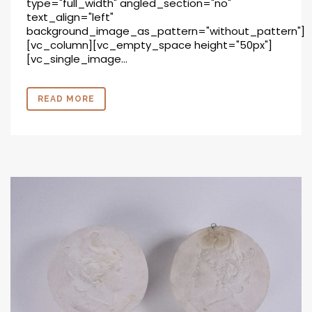
type="full_width" angled_section="no"
text_align="left"
background_image_as_pattern="without_pattern"]
[vc_column][vc_empty_space height="50px"]
[vc_single_image...
READ MORE