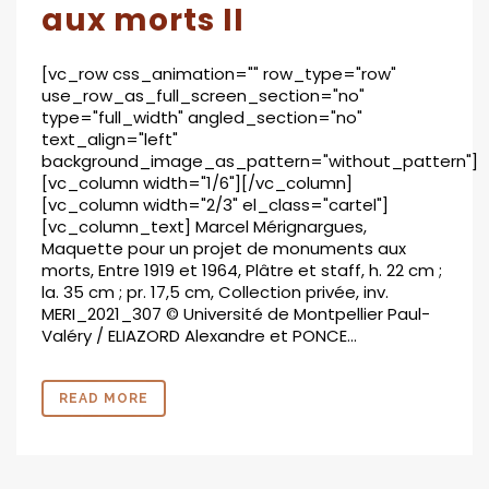
aux morts II
[vc_row css_animation="" row_type="row"
use_row_as_full_screen_section="no"
type="full_width" angled_section="no"
text_align="left"
background_image_as_pattern="without_pattern"]
[vc_column width="1/6"][/vc_column]
[vc_column width="2/3" el_class="cartel"]
[vc_column_text] Marcel Mérignargues,
Maquette pour un projet de monuments aux
morts, Entre 1919 et 1964, Plâtre et staff, h. 22 cm ;
la. 35 cm ; pr. 17,5 cm, Collection privée, inv.
MERI_2021_307 © Université de Montpellier Paul-
Valéry / ELIAZORD Alexandre et PONCE...
READ MORE