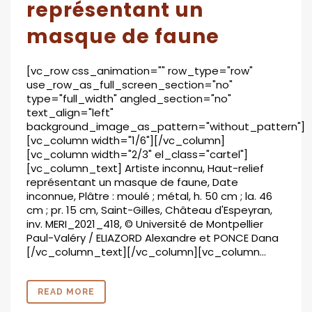
représentant un
masque de faune
[vc_row css_animation="" row_type="row"
use_row_as_full_screen_section="no"
type="full_width" angled_section="no"
text_align="left"
background_image_as_pattern="without_pattern"]
[vc_column width="1/6"][/vc_column]
[vc_column width="2/3" el_class="cartel"]
[vc_column_text] Artiste inconnu, Haut-relief
représentant un masque de faune, Date
inconnue, Plâtre : moulé ; métal, h. 50 cm ; la. 46
cm ; pr. 15 cm, Saint-Gilles, Château d'Espeyran,
inv. MERI_2021_418, © Université de Montpellier
Paul-Valéry / ELIAZORD Alexandre et PONCE Dana
[/vc_column_text][/vc_column][vc_column...
READ MORE