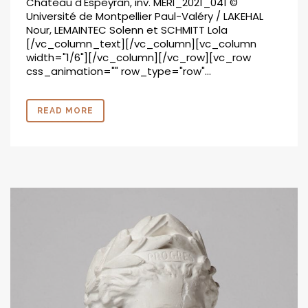
Château d'Espeyran, inv. MERI_2021_041 ©
Université de Montpellier Paul-Valéry / LAKEHAL
Nour, LEMAINTEC Solenn et SCHMITT Lola
[/vc_column_text][/vc_column][vc_column
width="1/6"][/vc_column][/vc_row][vc_row
css_animation="" row_type="row"...
READ MORE