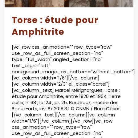
Torse : étude pour
Amphitrite
[vc_row css_animation="" row_type="row"
use_row_as_full_screen_section="no"
type="full_width" angled_section="no"
text_align="left"
background_image_as_pattern="without_pattern"]
[vc_column width="1/6"][/vc_column]
[vc_column width="2/3" el_class="cartel"]
[vc_column_text] Marcel Mérignargues, Torse :
étude pour Amphitrite, entre 1920 et 1964. Terre
cuite, h. 68 ; la. 24 ; pr. 25, Bordeaux, musée des
Beaux-arts, inv. Bx 2018.3.1 © CNMN / Flore César
[/vc_column_text][/vc_column][vc_column
width="1/6"][/vc_column][/vc_row][vc_row
css_animation="" row_type="row"
use_row_as_full_screen_section="no"