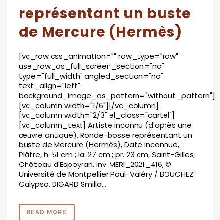
représentant un buste
de Mercure (Hermès)
[vc_row css_animation="" row_type="row"
use_row_as_full_screen_section="no"
type="full_width" angled_section="no"
text_align="left"
background_image_as_pattern="without_pattern"]
[vc_column width="1/6"][/vc_column]
[vc_column width="2/3" el_class="cartel"]
[vc_column_text] Artiste inconnu (d'après une
œuvre antique), Ronde-bosse représentant un
buste de Mercure (Hermès), Date inconnue,
Plâtre, h. 51 cm ; la. 27 cm ; pr. 23 cm, Saint-Gilles,
Château d'Espeyran, inv. MERI_2021_416, ©
Université de Montpellier Paul-Valéry / BOUCHEZ
Calypso, DIGARD Smilla...
READ MORE