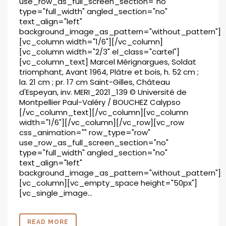
use_row_as_full_screen_section="no"
type="full_width" angled_section="no"
text_align="left"
background_image_as_pattern="without_pattern"]
[vc_column width="1/6"][/vc_column]
[vc_column width="2/3" el_class="cartel"]
[vc_column_text] Marcel Mérignargues, Soldat
triomphant, Avant 1964, Plâtre et bois, h. 52 cm ;
la. 21 cm ; pr. 17 cm Saint-Gilles, Château
d'Espeyan, inv. MERI_2021_139 © Université de
Montpellier Paul-Valéry / BOUCHEZ Calypso
[/vc_column_text][/vc_column][vc_column
width="1/6"][/vc_column][/vc_row][vc_row
css_animation="" row_type="row"
use_row_as_full_screen_section="no"
type="full_width" angled_section="no"
text_align="left"
background_image_as_pattern="without_pattern"]
[vc_column][vc_empty_space height="50px"]
[vc_single_image...
READ MORE