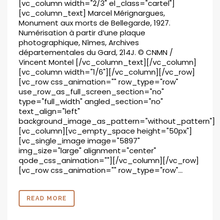
[vc_column width="2/3" el_class="cartel"]
[vc_column_text] Marcel Mérignargues,
Monument aux morts de Bellegarde, 1927.
Numérisation à partir d’une plaque
photographique, Nîmes, Archives
départementales du Gard, 214J. © CNMN /
Vincent Montel [/vc_column_text][/vc_column]
[vc_column width="1/6"][/vc_column][/vc_row]
[vc_row css_animation="" row_type="row"
use_row_as_full_screen_section="no"
type="full_width" angled_section="no"
text_align="left"
background_image_as_pattern="without_pattern"]
[vc_column][vc_empty_space height="50px"]
[vc_single_image image="5897"
img_size="large" alignment="center"
qode_css_animation=""][/vc_column][/vc_row]
[vc_row css_animation="" row_type="row"...
READ MORE