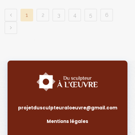
1
2
3
4
5
6
projetdusculpteuraloeuvre@gmail.com
Mentions légales