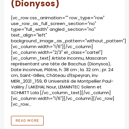
(Dionysos)
[vc_row css_animation="" row_type="row"
use_row_as_full_screen_section="no"
type="full_width" angled_section="no"
text_align="left"
background_image_as_pattern="without_pattern"]
[vc_column width="1/6"][/vc_column]
[vc_column width="2/3" el_class="cartel"]
[vc_column_text] Artiste inconnu, Mascaron
représentant une tête de Bacchus (Dionysos),
Date inconnue, Plâtre, h. 38 cm ; la. 32 cm ; pr. 24
cm, Saint-Gilles, Château d'Espeyran, inv.
MERI_2021_159, © Université de Montpellier Paul-
Valéry / LAKEHAL Nour, LEMAINTEC Solenn et
SCHMITT Lola [/vc_column_text][/vc_column]
[vc_column width="1/6"][/vc_column][/vc_row]
[vc_row...
READ MORE