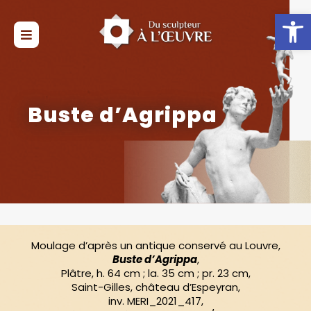
Ouvrir la 
Buste d’Agrippa
Moulage d’après un antique conservé au Louvre
,
Buste d’Agrippa
,
Plâtre, h. 64 cm ; la. 35 cm ; pr. 23 cm,
Saint-Gilles, château d’Espeyran,
inv. MERI_2021_417,